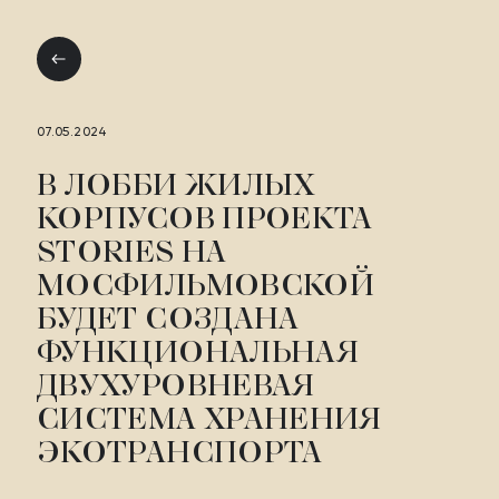
СТОРИС
НА МОСФИЛЬМОВСКОЙ
07.05.2024
В ЛОББИ ЖИЛЫХ
КОРПУСОВ ПРОЕКТА
1
STORIES НА
РАСПОЛОЖЕНИЕ
МОСФИЛЬМОВСКОЙ
МЕСТО ВНЕ
БУДЕТ СОЗДАНА
ВРЕМЕНИ
ФУНКЦИОНАЛЬНАЯ
ДВУХУРОВНЕВАЯ
2
СИСТЕМА ХРАНЕНИЯ
ЭКОТРАНСПОРТА
АРХИТЕКТУРА
ДОМ КАК ЯХТА