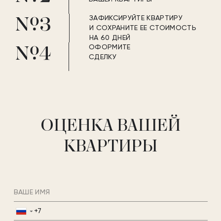
ЗАФИКСИРУЙТЕ КВАРТИРУ
3
И СОХРАНИТЕ ЕЕ СТОИМОСТЬ
НА 60 ДНЕЙ
ИНФРАСТРУКТУРА
ОФОРМИТЕ
ДОМ – ЭТО ЛИЧНОЕ
СДЕЛКУ
4
БЛАГОУСТРОЙСТВО
ОЦЕНКА ВАШЕЙ
ПРИРОДА ДОМА
КВАРТИРЫ
5
ПЛАНИРОВКИ
ДОМ ТАМ, ГДЕ ТЫ
▼
ВЫБРАТЬ КВАРТИРУ